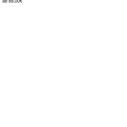
ab
88,00
€