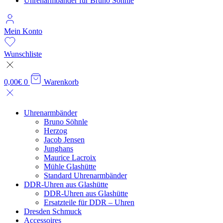
Uhrenarmbänder für Bruno Söhnle
Mein Konto
Wunschliste
0,00
€
0
Warenkorb
Uhrenarm­bänder
Bruno Söhnle
Herzog
Jacob Jensen
Junghans
Maurice Lacroix
Mühle Glashütte
Standard Uhrenarmbänder
DDR-Uhren aus Glashütte
DDR-Uhren aus Glashütte
Ersatzteile für DDR – Uhren
Dresden Schmuck
Accessoires