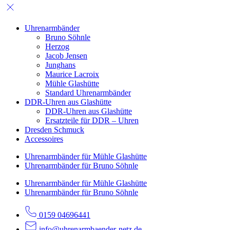
Uhrenarm­bänder
Bruno Söhnle
Herzog
Jacob Jensen
Junghans
Maurice Lacroix
Mühle Glashütte
Standard Uhrenarmbänder
DDR-Uhren aus Glashütte
DDR-Uhren aus Glashütte
Ersatzteile für DDR – Uhren
Dresden Schmuck
Accessoires
Uhrenarmbänder für Mühle Glashütte
Uhrenarmbänder für Bruno Söhnle
Uhrenarmbänder für Mühle Glashütte
Uhrenarmbänder für Bruno Söhnle
0159 04696441
info@uhrenarmbaender-netz.de