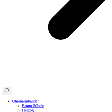
Uhrenarm­bänder
Bruno Söhnle
Herzog