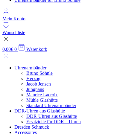
Uhrenarmbänder für Bruno Söhnle
Mein Konto
Wunschliste
0,00
€
0
Warenkorb
Uhrenarm­bänder
Bruno Söhnle
Herzog
Jacob Jensen
Junghans
Maurice Lacroix
Mühle Glashütte
Standard Uhrenarmbänder
DDR-Uhren aus Glashütte
DDR-Uhren aus Glashütte
Ersatzteile für DDR – Uhren
Dresden Schmuck
Accessoires